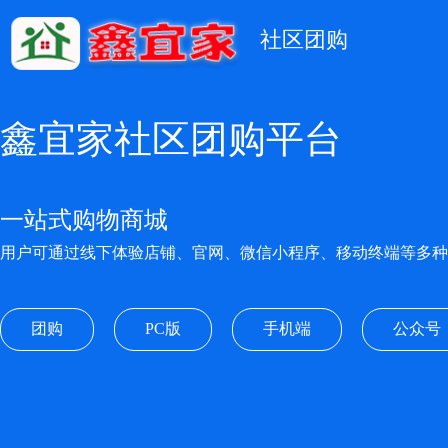
社区团购
鑫宜家社区团购平台
一站式购物商城
用户可通过线下体验店铺、官网、微信小程序、移动终端等多种
团购
PC版
手机端
公众号